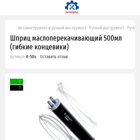
Автоинструмент и ручной инструмент
Ручной инструмент
Ручные
Шприц маслоперекачивающий 500мл
(гибкие концевики)
Артикул:
K-504
Оставить отзыв
3
3