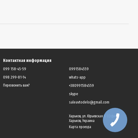
Контактная информация
099 158-45-59
0991584559
098 299-81-14
whats-app
+380991584559
Перезвонить вам?
skype
saleavtodelo@gmail.com
Харьков, ул. Юрьевская 17 (Офис),
Харьков, Украина
Карта проезда