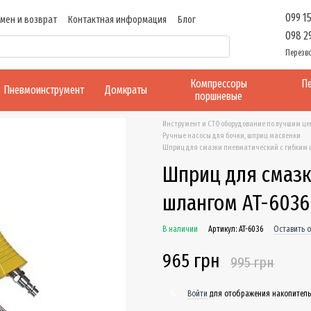
099 1
мен и возврат
Контактная информация
Блог
098 2
Перезв
Компрессоры
Пе
Пневмоинструмент
Домкраты
поршневые
Инструмент и СТО оборудование по лучшим ц
Ручные насосы для бочки, шприц масленки
Шприц для смазки пневматический с гибким ш
Шприц для смазк
шлангом AT-6036
В наличии
Артикул: AT-6036
Оставить 
965 грн
995 грн
Войти
для отображения накопитель
%