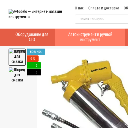
Перейти к основному контенту
О нас
Оплата и доставка
Об
Отзывы о магазине
Оборудование для
Автоинструмент и ручной
СТО
инструмент
НОВИНКА
−3%
3
3