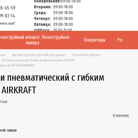
Понедельник:
09:00-18:00
Вторник:
09:00-18:00
58-45-59
Среда:
09:00-18:00
99-81-14
Четверг:
09:00-18:00
онить вам?
Пятница:
09:00-18:00
Суббота:
10:00-15:00
Воскресенье:
Выходной
скоструйный аппарат. Пескоструйная
Генераторы
Рус
камера
енам
Автоинструмент и ручной инструмент
Ручной инструмент
Ручные насосы для бочки, шприц масленки Airkraft
лангом AT-6036 AIRKRAFT
и пневматический с гибким
 AIRKRAFT
отзыв
В желания
ной скидки