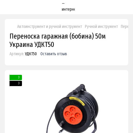
Автоинструмент и ручной инструмент
Ручной инструмент
Перено
Переноска гаражная (бобина) 50м
Украина УДКТ50
Артикул:
УДКТ50
Оставить отзыв
3
3