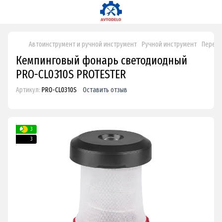
Автоинструмент и ручной инструмент
Ручной инструмент
Перено
Кемпинговый фонарь светодиодный
PRO-CL0310S PROTESTER
Артикул:
PRO-CL0310S
Оставить отзыв
3
3