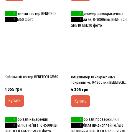
3
3
3
3
Кабельный тестер BENETECH GM60
Толщиномер лакокрасочных
покрытий Fe, 0-1800мкм BENETECH
GM210
1 055 грн
4 305 грн
Купить
Купить
3
3
3
3