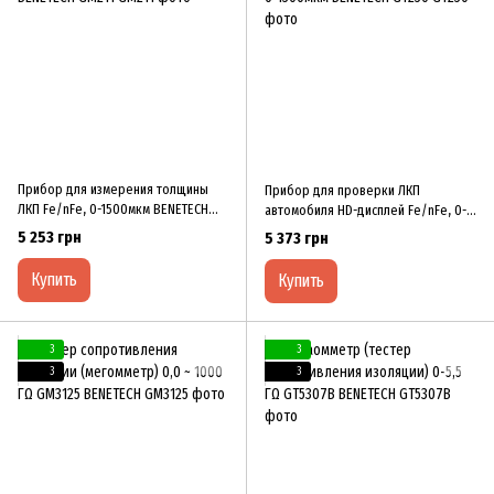
Прибор для измерения толщины
Прибор для проверки ЛКП
ЛКП Fe/nFe, 0-1500мкм BENETECH
автомобиля HD-дисплей Fe/nFe, 0-
GM211
1300мкм BENETECH GT230
5 253 грн
5 373 грн
Купить
Купить
3
3
3
3