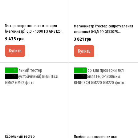
Тестер сопротивления изоляции
Мегаомметр (тестер сопротивления
(мегомметр) 0,0 ~ 1000 ГΩ GM3125
изоляции) 0-5,5 ГΩ GT5307B
BENETECH
BENETECH
9 475 грн
3 821 грн
Купить
Купить
3
3
3
3
Кабельный тестер
Прибор для проверки лкп