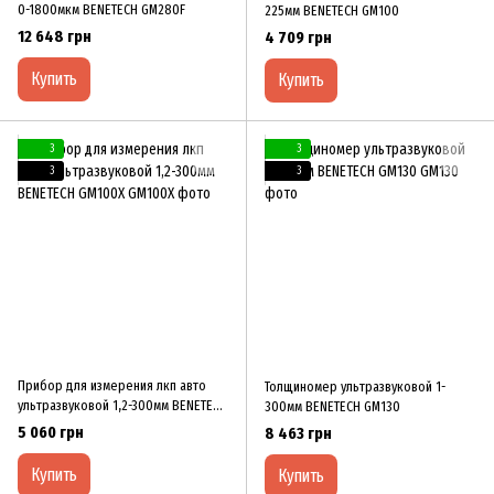
0-1800мкм BENETECH GM280F
225мм BENETECH GM100
12 648 грн
4 709 грн
Купить
Купить
3
3
3
3
Прибор для измерения лкп авто
Толщиномер ультразвуковой 1-
ультразвуковой 1,2-300мм BENETECH
300мм BENETECH GM130
GM100X
5 060 грн
8 463 грн
Купить
Купить