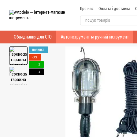
Перейти до основного контенту
Про нас
Оплата і доставка
Відгуки про магазин
Обладнання для СТО
Автоінструмент та ручний інструмент
НОВИНКА
−3%
3
3