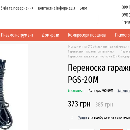
099 
Обмін та повернення
Контактна інформація
Блог
098 
Перед
Пневмоінструмент
Домкрати
Компресори поршневі
Піскост
Інструмент та СТО обладнання за найкращим
Перенесення гаражні, світильники
Перене
Переноска гаражна світлодіодна 20м Стандар
Переноска гаражн
PGS-20M
В наявності
Артикул: PGS-20M
Залишити
373 грн
385 грн
Увійти
для відображення накопичув
%