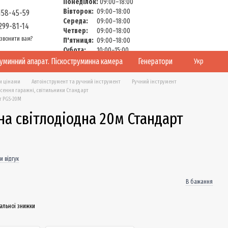
Понеділок:
09:00–18:00
Вівторок:
09:00–18:00
158-45-59
Середа:
09:00–18:00
299-81-14
Четвер:
09:00–18:00
звонити вам?
П'ятниця:
09:00–18:00
Субота:
10:00–15:00
Неділя:
Вихідний
руминний апарат. Піскоструминна камера
Генератори
Укр
и цінами
Автоінструмент та ручний інструмент
Ручний інструмент
сення гаражні, світильники Стандарт
т PGS-20M
а світлодіодна 20м Стандарт
 відгук
В бажання
альної знижки