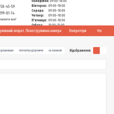
Понеділок:
09:00–18:00
Вівторок:
09:00–18:00
158-45-59
Середа:
09:00–18:00
299-81-14
Четвер:
09:00–18:00
звонити вам?
П'ятниця:
09:00–18:00
Субота:
10:00–15:00
Неділя:
Вихідний
руминний апарат. Піскоструминна камера
Генератори
Укр
Відображення:
у дешевше
спочатку дорожче
за назвою