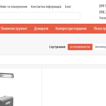
099 
Обмін та повернення
Контактна інформація
Блог
098 
Перед
Пневмоінструмент
Домкрати
Компресори поршневі
Піскост
Сортування:
за популярністю
спочатк