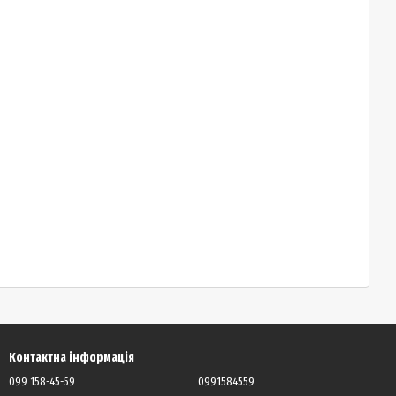
Контактна інформація
099 158-45-59
0991584559