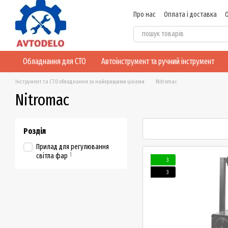
Перейти до основного контенту
Про нас
Оплата і доставка
Відгуки про магазин
Обладнання для СТО
Автоінструмент та ручний інструмент
Інструмент та СТО обладнання за найкращими цінами
Nitromac
Nitromac
Розділ
Прилад для регулювання
1
світла фар
3
3