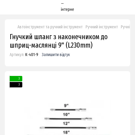
Автоінструмент та ручний інструмент
Ручний інструмент
Ручні н
Гнучкий шланг з наконечником до
шприц-маслянці 9" (L230mm)
Артикул:
K-401-9
Залишити відгук
3
3