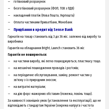
готівковий розрахунок
безготівковий розрахунок (ФОП, ТОВ з ПДВ)
накладений платіж (Нова Пошта, Укрпошта)
Оплата частинами Приватбанк, Монобанк
Придбання в кредит від Sense Bank
Гарнатія на товар становить від 3 до 36 міс. залежно від виробу та
виробника
Гарантія на обладнання Bright, Launch становить 36 міс
Гарантія не поширюється:
на частини виробу, які легко пошкоджуються, пластмасу тощо.
на механічні пошкодження проводів і роз'ємів;
на періодичне обслуговування, заміну, ремонт частин у
зв'язку з їх природним зносом;
на витратні матеріали;
на дію форс-мажорних обставин (пожежа, повінь тощо).
За наявності зовнішніх умов (установлення та експлуатації), що не
відповідають стандартам України (зокрема напруга і частота