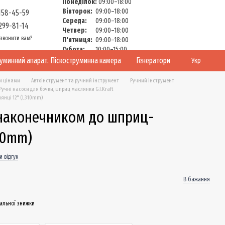
Понеділок:
09:00–18:00
Вівторок:
09:00–18:00
158-45-59
Середа:
09:00–18:00
299-81-14
Четвер:
09:00–18:00
звонити вам?
П'ятниця:
09:00–18:00
Субота:
10:00–15:00
Неділя:
Вихідний
руминний апарат. Піскоструминна камера
Генератори
Укр
и цінами
Автоінструмент та ручний інструмент
Ручний інструмент
Ручні насоси для бочки, шприц маслянки G.I.Kraft
янці 12" (L310mm)
 наконечником до шприц-
10mm)
 відгук
В бажання
альної знижки