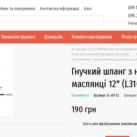
099 
Обмін та повернення
Контактна інформація
Блог
098 
Перед
Пневмоінструмент
Домкрати
Компресори поршневі
Піскост
Інструмент та СТО обладнання за найкращим
Ручні насоси для бочки, шприц маслянки
Гнучкий шланг з наконечником до шприц-масл
Гнучкий шланг з
маслянці 12" (L3
В наявності
Артикул: K-401-12
Залишити
190 грн
Увійти
для відображення накопичув
%