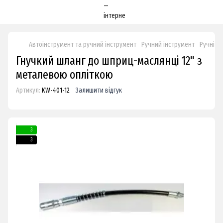
Автоінструмент та ручний інструмент
Ручний інструмент
Ручні н
Гнучкий шланг до шприц-маслянці 12" з
металевою опліткою
Артикул:
KW-401-12
Залишити відгук
3
3