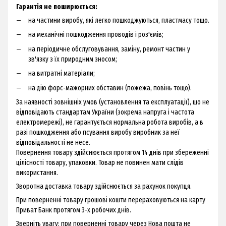
Гарантія не поширюється:
на частини виробу, які легко пошкоджуються, пластмасу тощо.
на механічні пошкодження проводів і роз'ємів;
на періодичне обслуговування, заміну, ремонт частин у
зв'язку з їх природним зносом;
на витратні матеріали;
на дію форс-мажорних обставин (пожежа, повінь тощо).
За наявності зовнішніх умов (установлення та експлуатації), що не
відповідають стандартам України (зокрема напруга і частота
електромережі), не гарантується нормальна робота виробів, а в
разі пошкодження або псування виробу виробник за неї
відповідальності не несе.
Повернення товару здійснюється протягом 14 днів при збереженні
цілісності товару, упаковки. Товар не повинен мати слідів
використання.
Зворотна доставка товару здійснюється за рахунок покупця.
При поверненні товару грошові кошти перераховуються на карту
Приват Банк протягом 3-х робочих днів.
Зверніть увагу: при поверненні товару через Нова пошта не